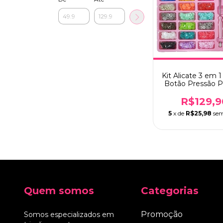
Kit Alicate 3 em 
Botão Pressão Pl
Metal Ritas e 
Lanmax - Ro
R$129,9
5
x de
R$25,98
sem
Quem somos
Categorias
Promoção
Somos especializados em