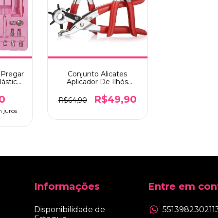
1 Pregar
Conjunto Alicates
ástico
Aplicador De Ilhós
Ilhós
Botões Pressão Furador
sa
- Lanmax
0
R$49,90
R$64,90
 juros
Informações
Entre em con
Disponibilidade de
551398230211