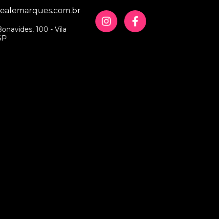
iealemarques.com.br
onavides, 100 - Vila
SP