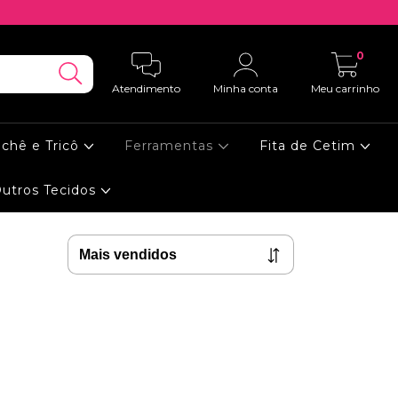
0
Atendimento
Minha conta
Meu carrinho
ochê e Tricô
Ferramentas
Fita de Cetim
utros Tecidos