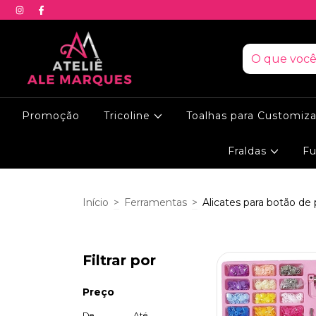
Promoção
Tricoline
Toalhas para Customiz
Fraldas
Fu
Início
>
Ferramentas
>
Alicates para botão de
Filtrar por
Preço
De
Até