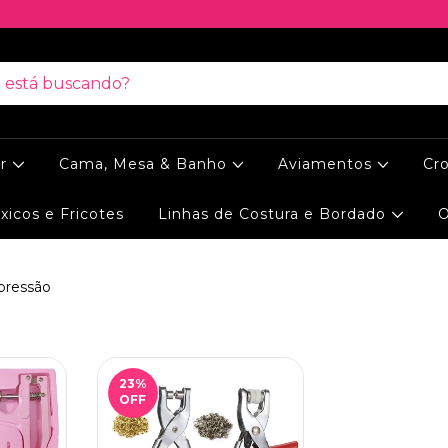
ar
Cama, Mesa & Banho
Aviamentos
Cr
xicos e Fricotes
Linhas de Costura e Bordado
O
 pressão
23
%
OFF