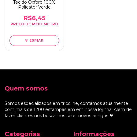
Tecido Oxford 100%
Poliester Verde
Bandeira - 0,5m x
1,50m
R$6,45
ESPIAR
Quem somos
Somos especializados em tricoline, contamos atualmente
com mais de 1200 estampas em em nossa lojinha. Além de
fazer clientes nós buscamos fazer novos amigos ❤
Categorias
Informações