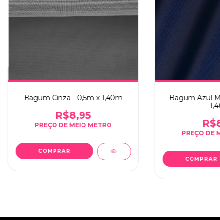
Bagum Azul Ma
Bagum Cinza - 0,5m x 1,40m
1,
R$8,95
R$8