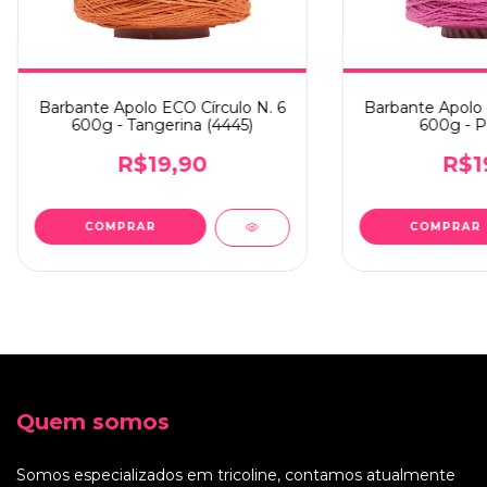
Barbante Apolo ECO Círculo N. 6
Barbante Apolo 
600g - Tangerina (4445)
600g - Pi
R$19,90
R$1
Quem somos
Somos especializados em tricoline, contamos atualmente