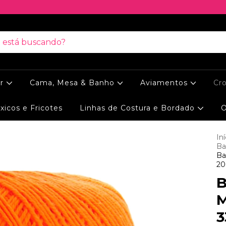
ar
Cama, Mesa & Banho
Aviamentos
Cr
xicos e Fricotes
Linhas de Costura e Bordado
O
Iní
Ba
Ba
20
B
M
3