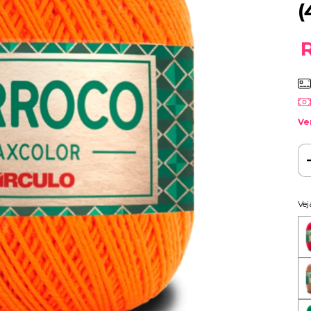
(
Ve
Vej