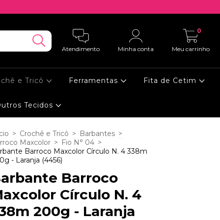
0
Atendimento
Minha conta
Meu carrinho
ochê e Tricô
Ferramentas
Fita de Cetim
utros Tecidos
cio
>
Crochê e Tricô
>
Barbantes
>
rroco Maxcolor
>
Fio N° 04
>
rbante Barroco Maxcolor Círculo N. 4 338m
0g - Laranja (4456)
arbante Barroco
axcolor Círculo N. 4
38m 200g - Laranja