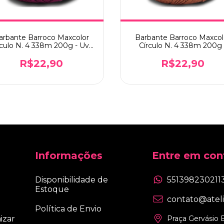
arbante Barroco Maxcolor
Barbante Barroco Maxcol
rculo N. 4 338m 200g - Uva
Círculo N. 4 338m 200g 
(6375)
Castor (7603)
R$22,90
R$22,90
Informações
Entre em con
Disponibilidade de
551398230211
Estoque
contato@atel
Política de Envio
izar
Praça Gervásio B