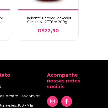
or
Barbante Barroco Maxcolor
Barbant
-
Círculo N. 4 338m 200g -
Círculo
Tamara (7220)
Amare
R$22,90
tato
Acompanhe
nossas redes
sociais
3
iealemarques.com.br
onavides, 100 - Vila