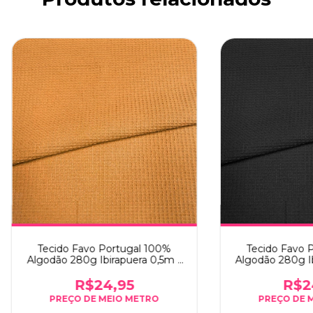
Tecido Favo Portugal 100%
Tecido Favo 
Algodão 280g Ibirapuera 0,5m x
Algodão 280g Ib
1,60m - Mocha Mousse
1,60m 
R$24,95
R$2