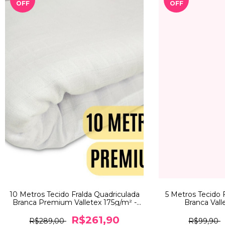
OFF
OFF
10 Metros Tecido Fralda Quadriculada
5 Metros Tecido 
Branca Premium Valletex 175g/m² -
Branca Vall
Largura 80cm
R$261,90
R$289,00
R$99,90