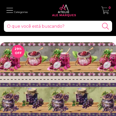
0
29
%
OFF