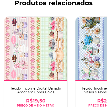
Produtos relacionados
Tecido Tricoline Digital Barrado
Tecido Tricoline
Amor em Cores Bolos
Vasos e Flore
(9017E390) - 0,55m x 1,50m
0,55m 
R$19,50
R$2