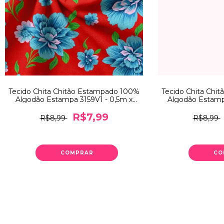
Tecido Chita Chitão Estampado 100%
Tecido Chita Chi
Algodão Estampa 3159V1 - 0,5m x
Algodão Estamp
1,40m
1
R$7,99
R$8,99
R$8,99
COMPRAR
CO