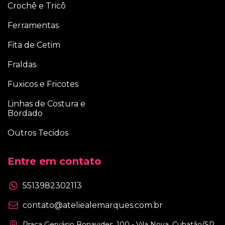
Crochê e Tricô
Ferramentas
Fita de Cetim
Fraldas
Fuxicos e Fricotes
Linhas de Costura e
Bordado
Outros Tecidos
Entre em contato
5513982302113
contato@ateliealemarques.com.br
Praça Gervásio Bonavides, 100 - Vila Nova, Cubatão/SP