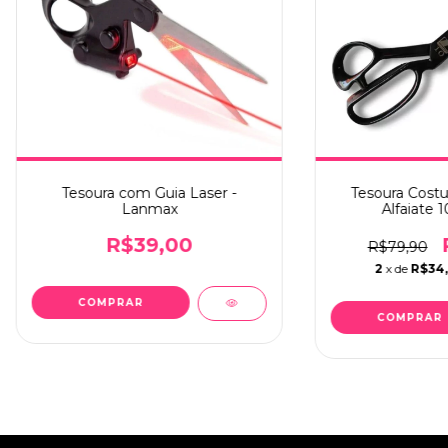
Tesoura com Guia Laser -
Tesoura Costur
Lanmax
Alfaiate 
R$39,00
R$79,90
2
x de
R$34