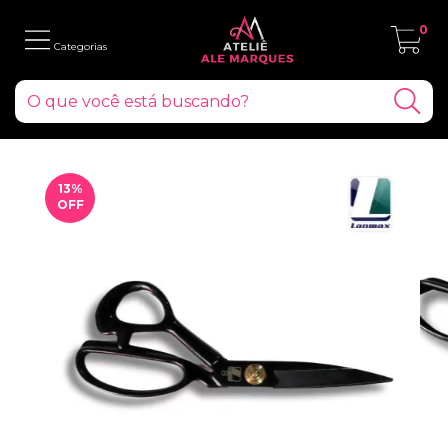
0
13
%
OFF