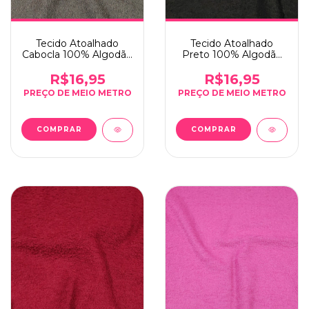
Tecido Atoalhado
Tecido Atoalhado
Cabocla 100% Algodão
Preto 100% Algodão
286g/m² - 0,5m x
286g/m² - 0,5m x
1,40m
1,40m
R$16,95
R$16,95