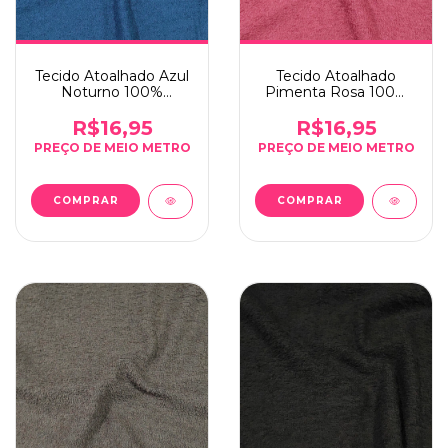
Tecido Atoalhado Azul
Tecido Atoalhado
Noturno 100%
Pimenta Rosa 100%
Algodão 286g/m² -
Algodão 286g/m² -
0,5m x 1,40m
0,5m x 1,40m
R$16,95
R$16,95