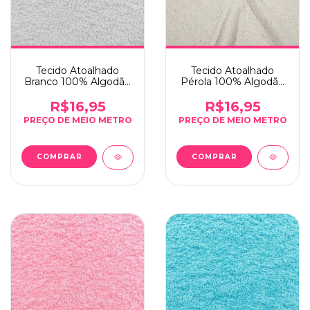
Tecido Atoalhado
Tecido Atoalhado
Branco 100% Algodão
Pérola 100% Algodão
286g/m² - 0,5m x
286g/m² - 0,5m x
1,40m
1,40m
R$16,95
R$16,95