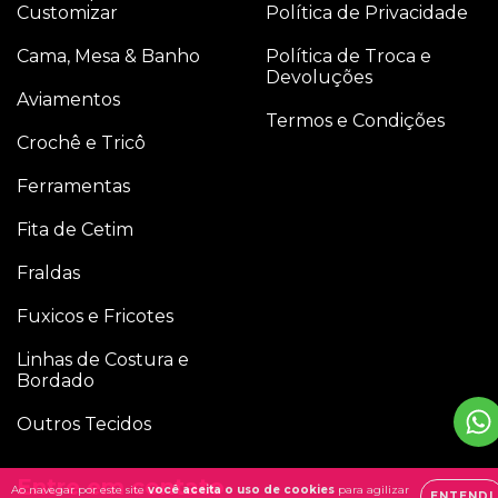
Customizar
Política de Privacidade
Cama, Mesa & Banho
Política de Troca e
Devoluções
Aviamentos
Termos e Condições
Crochê e Tricô
Ferramentas
Fita de Cetim
Fraldas
Fuxicos e Fricotes
Linhas de Costura e
Bordado
Outros Tecidos
Entre em contato
Ao navegar por este site
você aceita o uso de cookies
para agilizar
ENTENDI