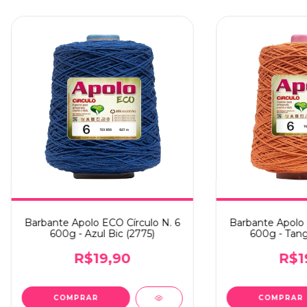
Barbante Apolo ECO Círculo N. 6
Barbante Apolo 
600g - Azul Bic (2775)
600g - Tang
R$19,90
R$1