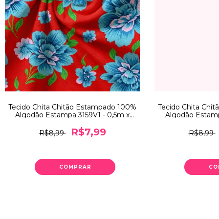
Tecido Chita Chitão Estampado 100%
Tecido Chita Chi
Algodão Estampa 3159V1 - 0,5m x
Algodão Estamp
1,40m
1
R$7,99
R$8,99
R$8,99
COMPRAR
CO