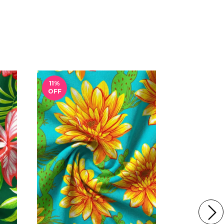
11
%
11
%
OFF
OFF