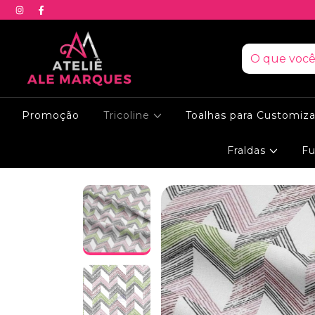
Promoção
Tricoline
Toalhas para Customiz
Fraldas
Fu