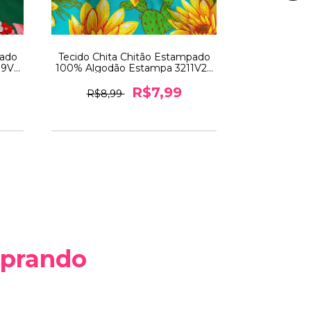
pado
Tecido Chita Chitão Estampado
Tecido Chit
09V2
100% Algodão Estampa 3211V2 -
100% Algodã
0,5m x 1,40m
0,5
R$7,99
R$8,99
R$8,
mprando