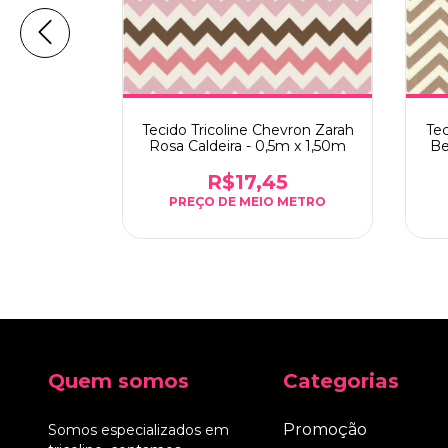
ngulos Yole
Tecido Tricoline Chevron Zarah
Tec
- 0,5m x
Rosa Caldeira - 0,5m x 1,50m
Be
5
R$17,45
Quem somos
Categorias
Promoção
Somos especializados em