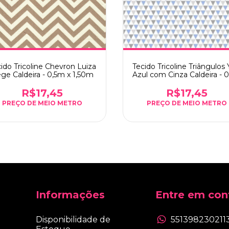
Tecido Tricoline Triângulos 
ido Tricoline Chevron Luiza
Azul com Cinza Caldeira - 
ge Caldeira - 0,5m x 1,50m
x 1,50m
R$17,45
R$17,45
Informações
Entre em con
Disponibilidade de
551398230211