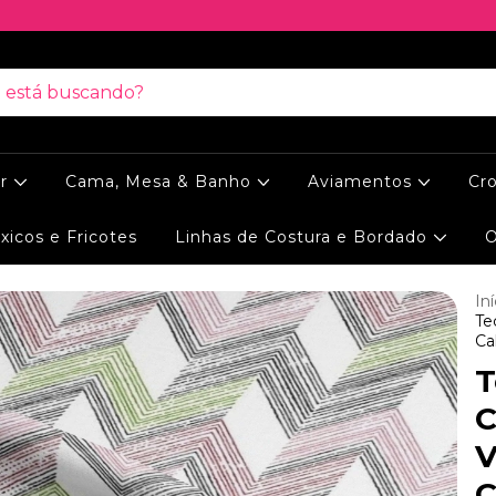
ar
Cama, Mesa & Banho
Aviamentos
Cr
xicos e Fricotes
Linhas de Costura e Bordado
O
Iní
Te
Ca
T
C
V
C