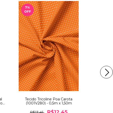
7
%
OFF
al
Tecido Tricoline Poa Carota
Tecido Tr
rrom
(1001V280) - 0,5m x 1,50m
Maluhy Va
R$12,45
R
R$13,45