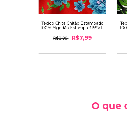
ão Estampado
Tecido Chita Chitão Estampado
Tec
mpa 3165V2 -
100% Algodão Estampa 3159V1 -
100
,40m
0,5m x 1,40m
7,99
R$7,99
R$8,99
O que 