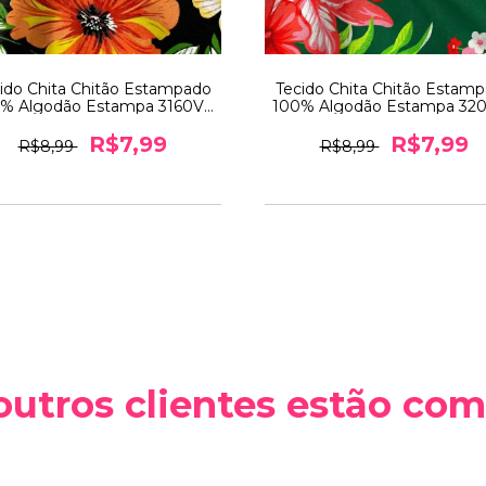
ido Chita Chitão Estampado
Tecido Chita Chitão Estam
% Algodão Estampa 3160V2
100% Algodão Estampa 32
- 0,5m x 1,40m
- 0,5m x 1,40m
R$7,99
R$7,99
R$8,99
R$8,99
outros clientes estão co