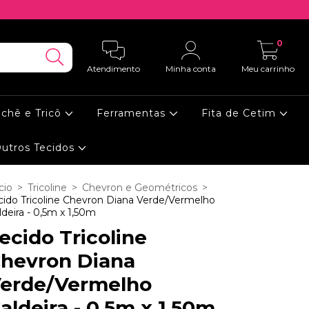
0
Atendimento
Minha conta
Meu carrinho
ochê e Tricô
Ferramentas
Fita de Cetim
utros Tecidos
cio
>
Tricoline
>
Chevron e Geométricos
>
cido Tricoline Chevron Diana Verde/Vermelho
ldeira - 0,5m x 1,50m
ecido Tricoline
hevron Diana
erde/Vermelho
aldeira - 0,5m x 1,50m