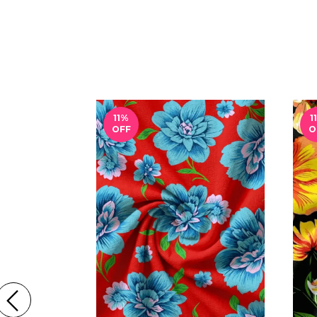
11
%
11
OFF
O