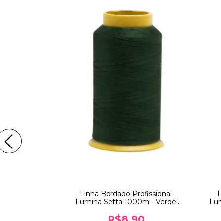
oa Branco com
Linha Bordado Profissional
L
 0,5m x 1,50m
Lumina Setta 1000m - Verde
Lum
(5088)
12,45
R$8,90