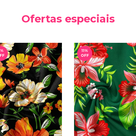
Ofertas especiais
%
11
%
FF
OFF