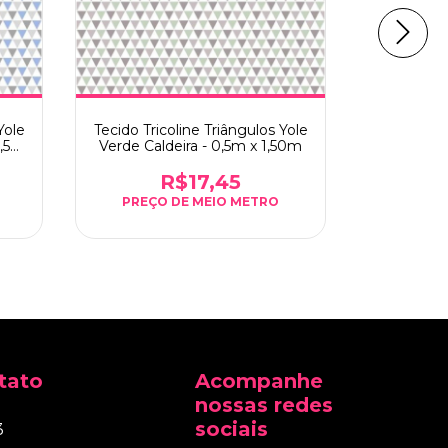
Yole
Tecido Tricoline Triângulos Yole
Tecido Tr
0,5m
Verde Caldeira - 0,5m x 1,50m
Marinho
R$17,45
tato
Acompanhe
nossas redes
sociais
3